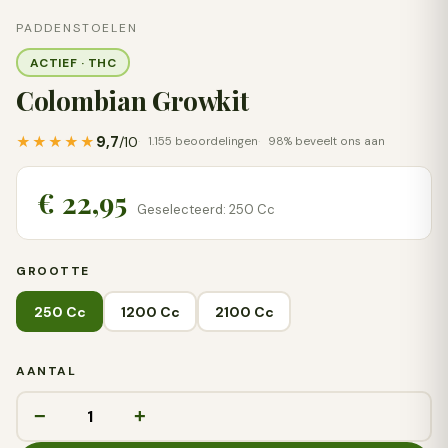
PADDENSTOELEN
ACTIEF · THC
Colombian Growkit
9,7
★★★★★
/10
1.155 beoordelingen
98% beveelt ons aan
€ 22,95
Geselecteerd: 250 Cc
GROOTTE
250 Cc
1200 Cc
2100 Cc
AANTAL
−
+