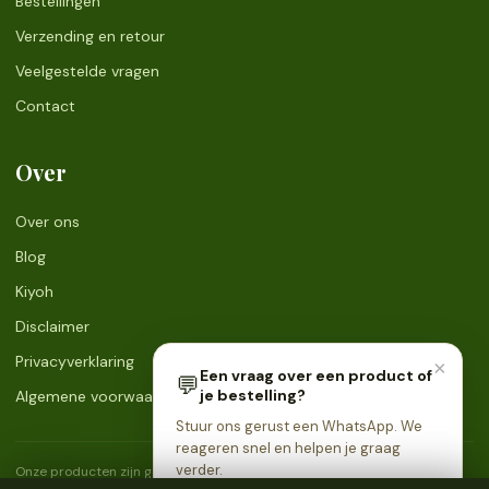
Bestellingen
Verzending en retour
Veelgestelde vragen
Contact
Over
Over ons
Blog
Kiyoh
Disclaimer
Privacyverklaring
×
Een vraag over een product of
💬
je bestelling?
Algemene voorwaarden
Stuur ons gerust een WhatsApp. We
reageren snel en helpen je graag
verder.
Onze producten zijn geen geneesmiddelen en zijn niet bedoeld voor de