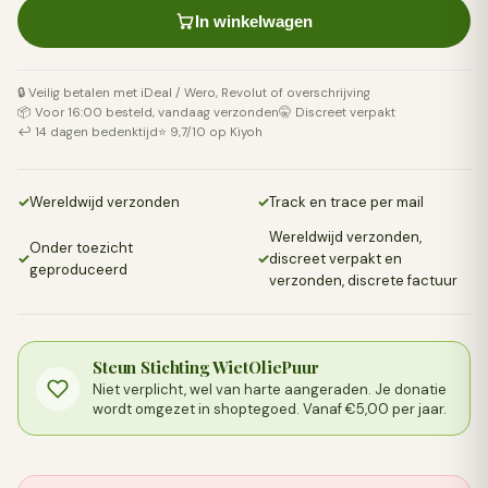
In winkelwagen
🔒 Veilig betalen met iDeal / Wero, Revolut of overschrijving
📦 Voor 16:00 besteld, vandaag verzonden
🤫 Discreet verpakt
↩️ 14 dagen bedenktijd
⭐ 9,7/10 op Kiyoh
✓
Wereldwijd verzonden
✓
Track en trace per mail
Wereldwijd verzonden,
Onder toezicht
✓
✓
discreet verpakt en
geproduceerd
verzonden, discrete factuur
Steun Stichting WietOliePuur
Niet verplicht, wel van harte aangeraden. Je donatie
wordt omgezet in shoptegoed. Vanaf €5,00 per jaar.