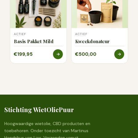
ACTIEF
ACTIEF
Basis Pakket Mild
Kweekdonateur
€199,95
€500,00
Stichting WietOliePuur
Hoogwaardige wietolie, CBD producten en
toebehoren. Onder toezicht van Martinus
Hendrikus van Lies. Verzonden vanuit