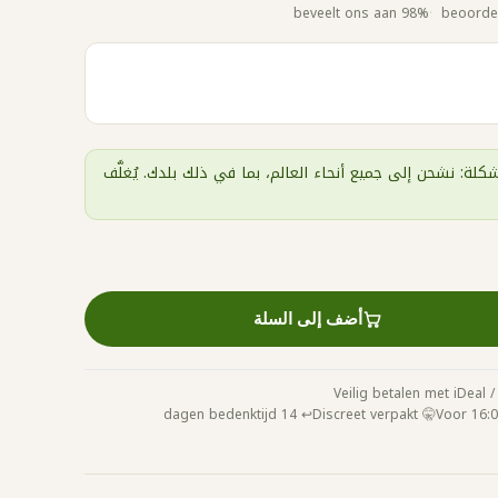
98% beveelt ons aan
كلة: نشحن إلى جميع أنحاء العالم، بما في ذلك بلدك. يُغلَّف
أضف إلى السلة
↩️ 14 dagen bedenktijd
🤫 Discreet verpakt