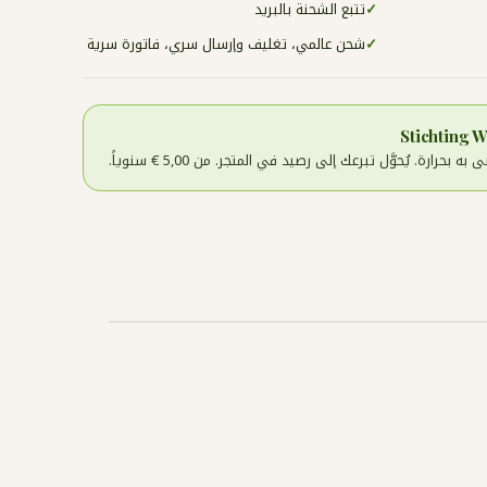
✓
تتبع الشحنة بالبريد
✓
شحن عالمي، تغليف وإرسال سري، فاتورة سرية
حرارة. يُحوَّل تبرعك إلى رصيد في المتجر. من 5,00 € سنوياً.