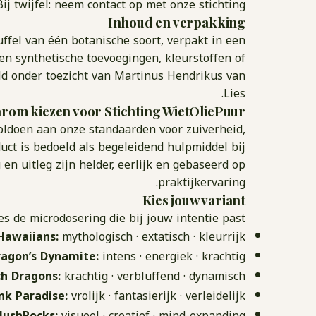
ij twijfel: neem contact op met onze stichting.
Inhoud en verpakking
ffel van één botanische soort, verpakt in een
en synthetische toevoegingen, kleurstoffen of
d onder toezicht van Martinus Hendrikus van
Lies.
rom kiezen voor Stichting WietOliePuur?
oldoen aan onze standaarden voor zuiverheid,
duct is bedoeld als begeleidend hulpmiddel bij
 en uitleg zijn helder, eerlijk en gebaseerd op
praktijkervaring.
Kies jouw variant
es de microdosering die bij jouw intentie past:
Hawaiians:
mythologisch · extatisch · kleurrijk
ragon’s Dynamite:
intens · energiek · krachtig
h Dragons:
krachtig · verbluffend · dynamisch
nk Paradise:
vrolijk · fantasierijk · verleidelijk
ushRocks:
visueel · creatief · mind-expanding