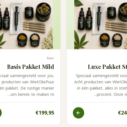
نشط
Basis Pakket Mild
Luxe Pakket S
ciaal samengesteld voor jou.
Speciaal samengesteld voor
 producten van WietOliePuur
Acht producten van WietOli
één pakket. De rustige manier
in één pakket, alles in ste
om kennis te maken m…
procent. Onze m
€199,95
€24