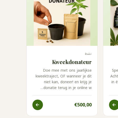
نشط
Kweekdonateur
Doe mee met ons jaarlijkse
Spe
kweektraject, OF wanneer je dit
Acht
niet kan, doneer! en krijg je
in 
donatie terug in je online w…
€500,00