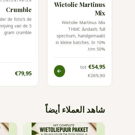
CONCENTRATEN
Wietolie Martinus
Crumble
Mix
der de foto’s de
Wietolie Martinus Mix
rijving van de 5
THMC &ndash; full
gram crumble.
spectrum, handgemaakt
in kleine batches. In 10%
t/m 50%.
€54,95
tot
€79,95
€269,90
شاهد العملاء أيضاً