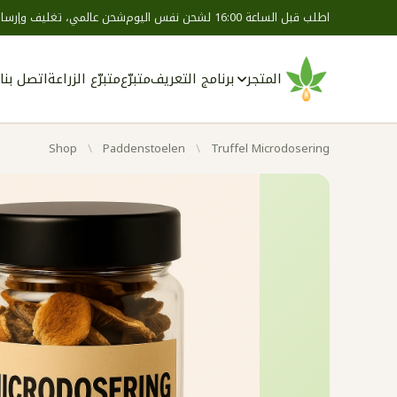
اطلب قبل الساعة 16:00 لشحن نفس اليوم
شحن عالمي، تغليف وإرسال
المتجر
برنامج التعريف
متبرّع
متبرّع الزراعة
اتصل بنا
Shop
/
Paddenstoelen
/
Truffel Microdosering