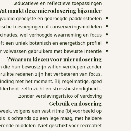
educatieve en reflectieve toepassingen.
at maakt deze microdosering bijzonder?
gvuldig geoogste en gedroogde paddenstoelen
tische toevoegingen of conserveringsmiddelen
ucinaties, wel verhoogde waarneming en focus
eft een uniek botanisch en energetisch profiel
or volwassen gebruikers met bewuste intentie
Waarom kiezen voor microdosering?
 die hun bewustzijn willen verdiepen zonder
bruikte redenen zijn het verbeteren van focus,
rbinding met het moment. Bij regelmatige, goed
derheid, zelfinzicht en stressbestendigheid –
zonder verslavingsrisico of verdoving.
Gebruik en dosering
week, volgens een vast ritme (bijvoorbeeld op
s 's ochtends op een lege maag, met heldere
erende middelen. Niet geschikt voor recreatief