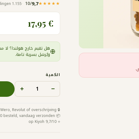
/10
9,7
★★★★★
1.155 beoordelingen
€ 17,95
هل تقيم خارج هولندا؟ لا مش
ويُرسَل بسرية تامة.
.
الكمية
+
−
🔒 Veilig betalen met iDeal / Wero, Revolut of overschrijving
📦 Voor 16:00 besteld, vandaag verzonden
⭐ 9,7/10 op Kiyoh