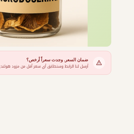
ضمان السعر. وجدت سعراً أرخص؟
أرسل لنا الرابط وسنطابق أي سعر أقل من مزود هولندي