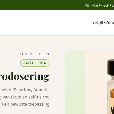
 سري، فاتورة سرية
Info
الإلغاء
Zoeken
PADDENSTOELEN
ACTIEF · THC
rodosering
len (Pajaritos, Atlantis,
 van focus en zelfinzicht.
en en bewuste toepassing.