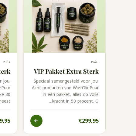
نشط
نشط
terk
VIP Pakket Extra Sterk
 jou.
Speciaal samengesteld voor jou.
ePuur
Acht producten van WietOliePuur
rke 30
in één pakket, alles op volle
eest…
kracht in 50 procent. O…
9,95
€299,95