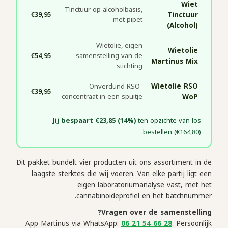
Wiet
Tinctuur op alcoholbasis,
€39,95
Tinctuur
met pipet
(Alcohol)
Wietolie, eigen
Wietolie
€54,95
samenstelling van de
Martinus Mix
stichting
Onverdund RSO-
Wietolie RSO
€39,95
concentraat in een spuitje
WoP
Jij bespaart €23,85 (14%)
ten opzichte van los
bestellen (€164,80).
Dit pakket bundelt vier producten uit ons assortiment in de
laagste sterktes die wij voeren. Van elke partij ligt een
eigen laboratoriumanalyse vast, met het
cannabinoideprofiel en het batchnummer.
Vragen over de samenstelling?
App Martinus via WhatsApp:
06 21 54 66 28
. Persoonlijk