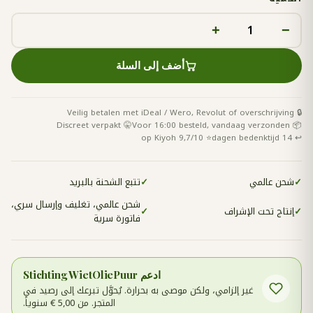
+
−
أضف إلى السلة
🔒 Veilig betalen met iDeal / Wero, Revolut of overschrijving
🤫 Discreet verpakt
📦 Voor 16:00 besteld, vandaag verzonden
⭐ 9,7/10 op Kiyoh
↩️ 14 dagen bedenktijd
✓
شحن عالمي
✓
تتبع الشحنة بالبريد
شحن عالمي، تغليف وإرسال سري،
✓
إنتاج تحت الإشراف
✓
فاتورة سرية
ادعم Stichting WietOliePuur
غير إلزامي، ولكن موصى به بحرارة. يُحوَّل تبرعك إلى رصيد في
المتجر. من 5,00 € سنوياً.