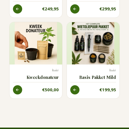
€249,95
€299,95
نشط
نشط
Kweekdonateur
Basis Pakket Mild
€500,00
€199,95