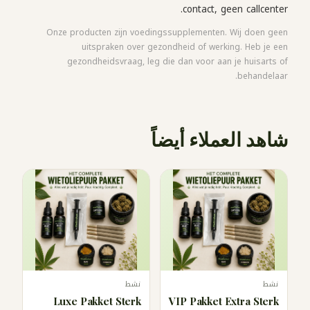
contact, geen callcenter.
Onze producten zijn voedingssupplementen. Wij doen geen
uitspraken over gezondheid of werking. Heb je een
gezondheidsvraag, leg die dan voor aan je huisarts of
behandelaar.
شاهد العملاء أيضاً
نشط
نشط
Luxe Pakket Sterk
VIP Pakket Extra Sterk