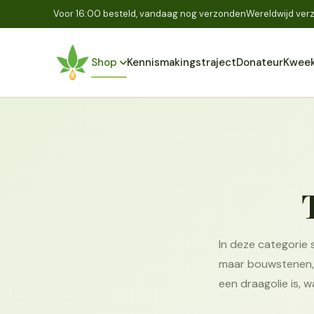
Voor 16:00 besteld, vandaag nog verzonden
Wereldwijd verz
Shop
Kennismakingstraject
Donateur
Kweek
In deze categorie 
maar bouwstenen, b
een draagolie is, 