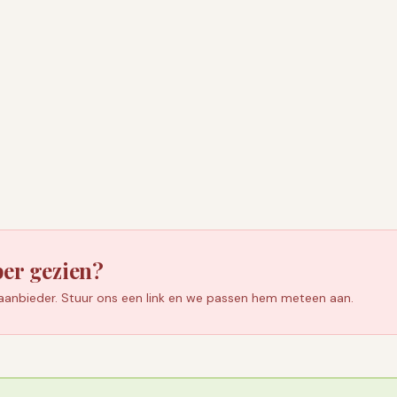
or de geur zwakker wordt. Schroef doppen daarom meteen w
n olie die scherp of zuur ruikt in plaats van neutraal of nootac
n.
ten we een laboratoriumanalyse maken. Op de verpakking staat
an ons door, dan sturen we het bijbehorende rapport toe.
per gezien?
 aanbieder. Stuur ons een link en we passen hem meteen aan.