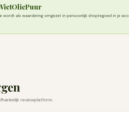
 WietOliePuur
tie wordt als waardering omgezet in persoonlijk shoptegoed in je ac
ggen
fhankelijk reviewplatform.