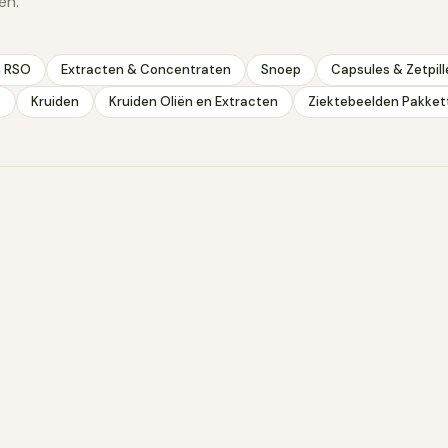
ën.
 ongefractioneerde vorm vast onder ongeveer 24 graden en 
et een lichte kokosgeur.
n RSO
Extracten & Concentraten
Snoep
Capsules & Zetpill
zijn
t
Kruiden
Kruiden Oliën en Extracten
Ziektebeelden Pakket
astoffen die in vrijwel alle planten voorkomen. Zij bepalen w
uikt dan een citroenschil. Het zijn vluchtige verbindingen: ze
en verdwijnen sneller naarmate het warmer wordt. Een paar
t in de schil van citrusvruchten en ruikt fris en citrusachtig.
voor in naaldbomen en rozemarijn en ruikt hars- en dennenac
 onder meer in hop, tijm en laurier en heeft een aardse, kruidig
ekend van lavendel en koriander en ruikt bloemig.
bewaar je koel, donker en goed gesloten. Licht en warmte vers
anzig gaat ruiken. Terpenen verdampen bovendien uit een fles 