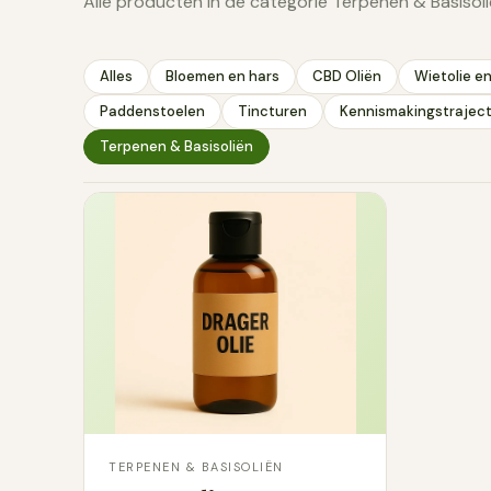
Alle producten in de categorie Terpenen & Basisoli
Kokosolie.
In
daarboven, m
Alles
Bloemen en hars
CBD Oliën
Wietolie e
Wat terpenen 
Paddenstoelen
Tincturen
Kennismakingstrajec
Terpenen zijn arom
Terpenen & Basisoliën
dennenbos anders r
kamertemperatuur 
Limoneen
zi
Pineen
komt 
Myrceen
zit
Linalool
is b
Bewaren
Olien en terpenen 
TERPENEN & BASISOLIËN
waarbij een olie r