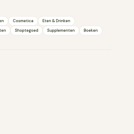
vloeibaar
en
Cosmetica
Eten & Drinken
ten
Shoptegoed
Supplementen
Boeken
aarom een
 verdampen bij
 bekende:
htig.
e geur.
nellen oxidatie,
die vaak