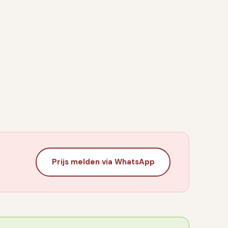
eer dicht en zet
htig, is over de
 een partijnummer.
Prijs melden via WhatsApp