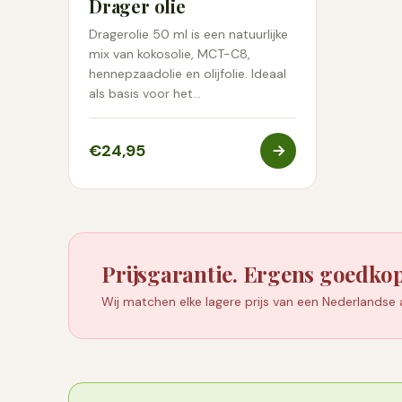
Drager olie
openstaat, waardo
Dragerolie 50 ml is een natuurlijke
flessen rechtop. Ee
mix van kokosolie, MCT-C8,
houdbaarheid hee
hennepzaadolie en olijfolie. Ideaal
als basis voor het…
Van elke partij la
Geef dat nummer a
€24,95
Prijsgarantie. Ergens goedko
Wij matchen elke lagere prijs van een Nederlandse