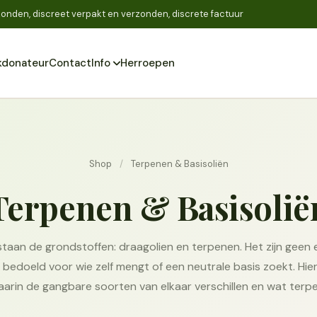
onden, discreet verpakt en verzonden, discrete factuur
donateur
Contact
Info
Herroepen
Zoeken
Shop
/
Terpenen & Basisoliën
Terpenen & Basisolië
staan de grondstoffen: draagolien en terpenen. Het zijn gee
edoeld voor wie zelf mengt of een neutrale basis zoekt. Hier
waarin de gangbare soorten van elkaar verschillen en wat terpe