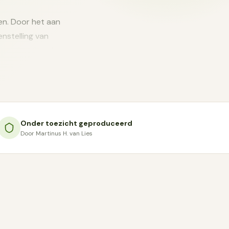
en. Door het aan
nstelling van
ak en hoe lang het
ke olie met eigen
yceriden. De
Onder toezicht geproduceerd
Door Martinus H. van Lies
en. Deze olie is
 van smaak, en
dproduct