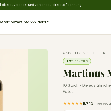
, diskret verpackt und versendet, diskrete Rechnung
derer
Kontakt
Info
Widerruf
Zoeken
CAPSULES & ZETPILLEN
ACTIEF · THC
Martinus 
10 Stück - Die ausführlic
Fotos.
9,7
★★★★★
/10
1.155 beoo