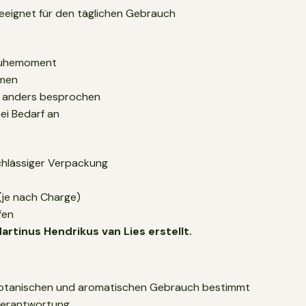
eeignet für den täglichen Gebrauch
 Ruhemoment
hmen
ht anders besprochen
ei Bedarf an
rchlässiger Verpackung
(je nach Charge)
fen
rtinus Hendrikus van Lies erstellt.
r botanischen und aromatischen Gebrauch bestimmt
 Verantwortung