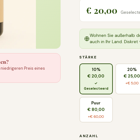
€ 20,00
Geselecte
Wohnen Sie außerhalb de
auch in Ihr Land. Diskre
STÄRKE
hen?
niedrigeren Preis eines
10%
20%
€ 20,00
€ 25,0
✓
+€ 5,00
Geselecteerd
Puur
€ 80,00
+€ 60,00
ANZAHL