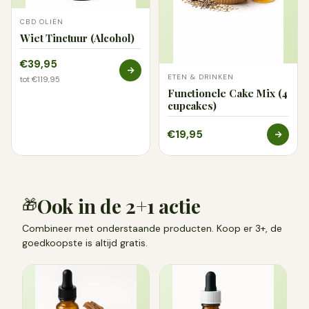
CBD OLIËN
Wiet Tinctuur (Alcohol)
€39,95
ETEN & DRINKEN
tot €119,95
Functionele Cake Mix (4
cupcakes)
€19,95
Ook in de 2+1 actie
🎁
Combineer met onderstaande producten. Koop er 3+, de
goedkoopste is altijd gratis.