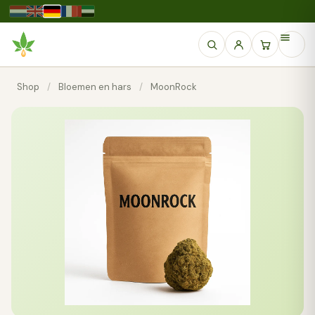
Shop
/
Bloemen en hars
/
MoonRock