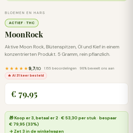
BLOEMEN EN HARS
ACTIEF · THC
MoonRock
Aktive Moon Rock, Blütenspitzen, Öl und Kief in einem
konzentrierten Produkt. 5 Gramm, rein pflanzlich.
9,7
★★★★★
/10
1.155 beoordelingen
98% beveelt ons aan
🔥 Al 31 keer besteld
€ 79,95
🎁
Koop er 3, betaal er 2
·
€ 53,30
per stuk
·
bespaar
€ 79,95 (33%)
→ Zet 3 in de winkelwagen