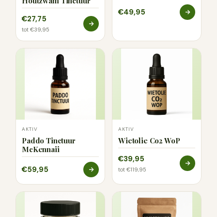
Houtzwam Tinctuur
€49,95
€27,75
tot €39,95
AKTIV
AKTIV
Paddo Tinctuur
Wietolie Co2 WoP
McKennaii
€39,95
€59,95
tot €119,95