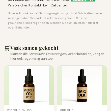
Persönlicher Kontakt, kein Callcenter.
Unsere Produkte sind Nahrungsergänzungsmittel. Wir treffen keine
Aussagen über Gesundheit oder Wirkung. Wenn Sie eine
gesundheitliche Frage haben, wenden Sie sich an Ihren Hausarzt
oder Behandler.
🛒
Vaak samen gekocht
Klanten die
Chronische Ontstekingen Pakket
bestellen, voegen
hier ook regelmatig aan toe.
WIETOLIE EN RSO
CBD OLIËN