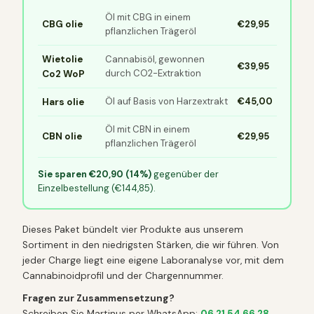
Öl mit CBG in einem
CBG olie
€29,95
pflanzlichen Trägeröl
Wietolie
Cannabisöl, gewonnen
€39,95
durch CO2-Extraktion
Co2 WoP
Öl auf Basis von Harzextrakt
€45,00
Hars olie
Öl mit CBN in einem
CBN olie
€29,95
pflanzlichen Trägeröl
Sie sparen €20,90 (14%)
gegenüber der
Einzelbestellung (€144,85).
Dieses Paket bündelt vier Produkte aus unserem
Sortiment in den niedrigsten Stärken, die wir führen. Von
jeder Charge liegt eine eigene Laboranalyse vor, mit dem
Cannabinoidprofil und der Chargennummer.
Fragen zur Zusammensetzung?
Schreiben Sie Martinus per WhatsApp:
06 21 54 66 28
.