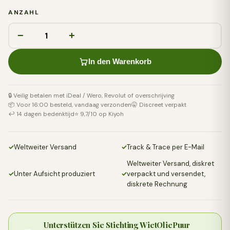
ANZAHL
−
+
In den Warenkorb
🔒 Veilig betalen met iDeal / Wero, Revolut of overschrijving
📦 Voor 16:00 besteld, vandaag verzonden
🤫 Discreet verpakt
↩️ 14 dagen bedenktijd
⭐ 9,7/10 op Kiyoh
✓
Weltweiter Versand
✓
Track & Trace per E-Mail
Weltweiter Versand, diskret
✓
Unter Aufsicht produziert
✓
verpackt und versendet,
diskrete Rechnung
Unterstützen Sie Stichting WietOliePuur