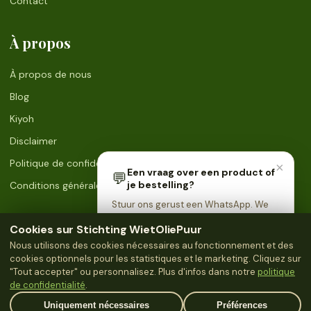
Contact
À propos
À propos de nous
Blog
Kiyoh
Disclaimer
Politique de confidentialité
×
Een vraag over een product of
💬
je bestelling?
Conditions générales
Stuur ons gerust een WhatsApp. We
reageren snel en helpen je graag
Cookies sur Stichting WietOliePuur
verder.
Onze producten zijn geen geneesmiddelen en zijn niet bedoeld voor de
Nous utilisons des cookies nécessaires au fonctionnement et des
diagnose, behandeling of preventie van ziekten. Raadpleeg een arts bij
cookies optionnels pour les statistiques et le marketing. Cliquez sur
gezondheidsklachten. Uitsluitend bestemd voor personen van 18 jaar en
💬 Stuur ons een WhatsApp →
"Tout accepter" ou personnalisez. Plus d'infos dans notre
politique
ouder.
de confidentialité
.
Uniquement nécessaires
Préférences
© 2026 Stichting WietOliePuur. Alle rechten voorbehouden. KvK