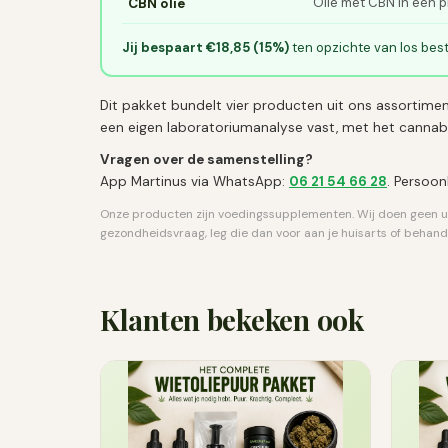
Olie met CBN in een p
CBN olie
Jij bespaart €18,85 (15%)
ten opzichte van los best
Dit pakket bundelt vier producten uit ons assortiment 
een eigen laboratoriumanalyse vast, met het cannab
Vragen over de samenstelling?
App Martinus via WhatsApp:
06 21 54 66 28
. Persoon
Onze producten zijn voedingssupplementen. Wij doen geen ui
gezondheidsvraag, leg die dan voor aan je huisarts of behand
Klanten bekeken ook