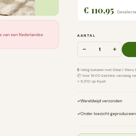
€ 110,95
Geselecte
ijs van een Nederlandse
AANTAL
−
+
🔒 Veilig betalen met iDeal / Wero,
📦 Voor 16:00 besteld, vandaag v
⭐ 9,7/10 op Kiyoh
✓
Wereldwijd verzonden
✓
Onder toezicht geproduceer