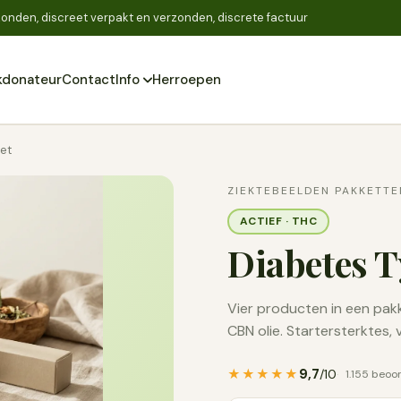
onden, discreet verpakt en verzonden, discrete factuur
donateur
Contact
Info
Herroepen
Zoeken
et
ZIEKTEBEELDEN PAKKETTE
ACTIEF · THC
Diabetes T
Vier producten in een pakk
CBN olie. Startersterktes, 
9,7
★★★★★
/10
1.155 beoo