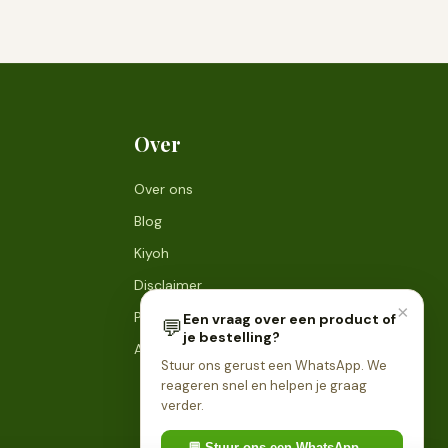
Over
Over ons
Blog
Kiyoh
Disclaimer
×
Privacyverklaring
Een vraag over een product of
💬
je bestelling?
Algemene voorwaarden
Stuur ons gerust een WhatsApp. We
reageren snel en helpen je graag
verder.
💬 Stuur ons een WhatsApp →