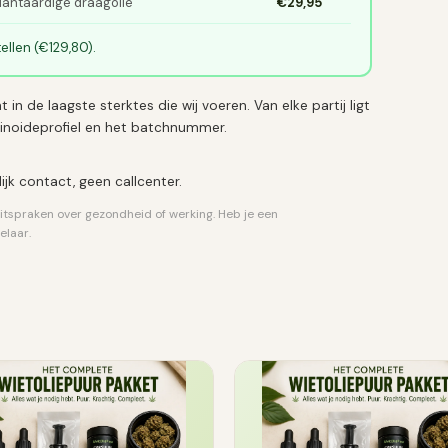
lantaardige draagolie
€29,95
ellen (€129,80).
in de laagste sterktes die wij voeren. Van elke partij ligt
inoideprofiel en het batchnummer.
lijk contact, geen callcenter.
tspraken over gezondheid of werking. Heb je een
elaar.