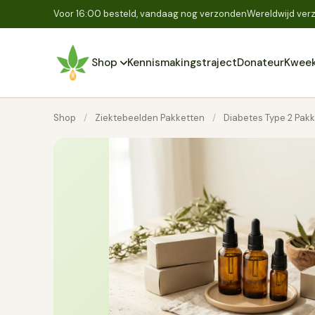
Voor 16:00 besteld, vandaag nog verzonden
Wereldwijd verz
Shop
Kennismakingstraject
Donateur
Kweek
Shop
/
Ziektebeelden Pakketten
/
Diabetes Type 2 Pakk