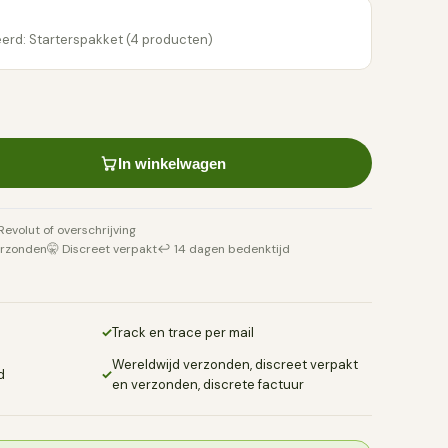
erd: Starterspakket (4 producten)
In winkelwagen
 Revolut of overschrijving
erzonden
🤫 Discreet verpakt
↩️ 14 dagen bedenktijd
✓
Track en trace per mail
Wereldwijd verzonden, discreet verpakt
d
✓
en verzonden, discrete factuur