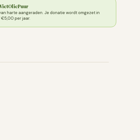
 WietOliePuur
l van harte aangeraden. Je donatie wordt omgezet in
€5,00 per jaar.