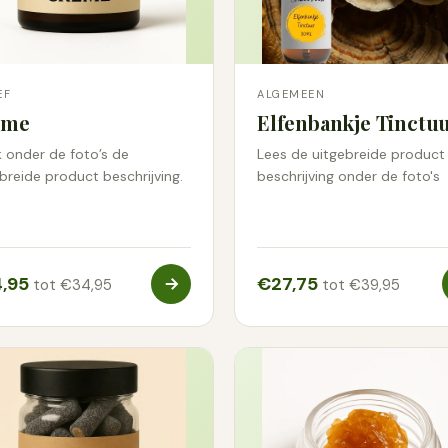
EF
ALGEMEEN
ème
Elfenbankje Tinctu
k onder de foto’s de
Lees de uitgebreide product
breide product beschrijving.
beschrijving onder de foto's
,95
€27,75
tot €34,95
tot €39,95