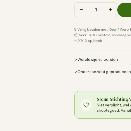
−
+
🔒 Veilig betalen met iDeal / Wero,
📦 Voor 16:00 besteld, vandaag v
⭐ 9,7/10 op Kiyoh
✓
Wereldwijd verzonden
✓
Onder toezicht geproduceer
Steun Stichting
Niet verplicht, we
shoptegoed. Vanaf 