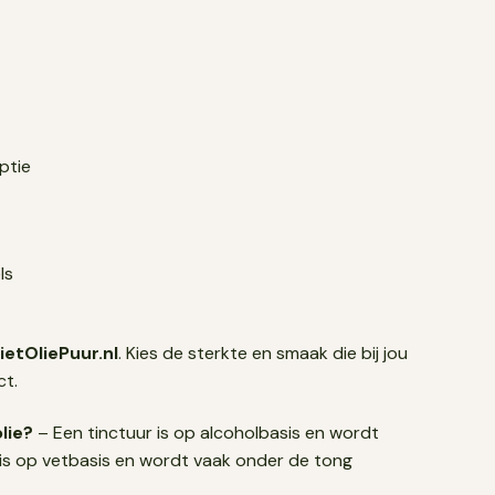
ptie
ls
ietOliePuur.nl
. Kies de sterkte en smaak die bij jou
act.
lie?
– Een tinctuur is op alcoholbasis en wordt
e is op vetbasis en wordt vaak onder de tong