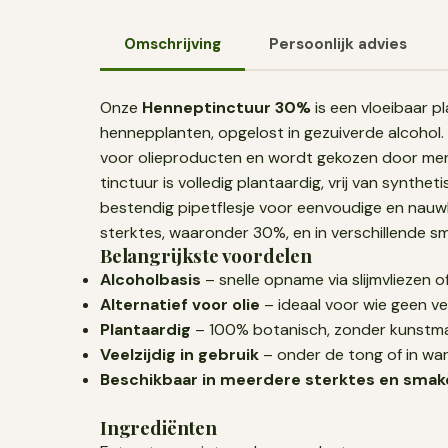
Omschrijving
Persoonlijk advies
Onze
Henneptinctuur 30%
is een vloeibaar p
hennepplanten, opgelost in gezuiverde alcohol. D
voor olieproducten en wordt gekozen door mens
tinctuur is volledig plantaardig, vrij van synth
bestendig pipetflesje voor eenvoudige en nauwk
sterktes, waaronder 30%, en in verschillende 
Belangrijkste voordelen
Alcoholbasis
– snelle opname via slijmvliezen 
Alternatief voor olie
– ideaal voor wie geen ve
Plantaardig
– 100% botanisch, zonder kunstm
Veelzijdig in gebruik
– onder de tong of in wa
Beschikbaar in meerdere sterktes en smak
Ingrediënten