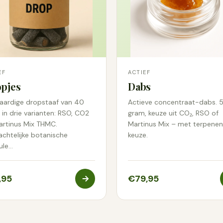
EF
ACTIEF
pjes
Dabs
taardige dropstaaf van 40
Actieve concentraat-dabs. 
in drie varianten: RSO, CO2
gram, keuze uit CO₂, RSO of
artinus Mix THMC.
Martinus Mix – met terpenen
chtelijke botanische
keuze.
ule…
,95
€79,95