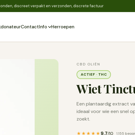
onden, discreet verpakt en verzonden, discrete factuur
donateur
Contact
Info
Herroepen
Zoeken
CBD OLIËN
ACTIEF · THC
Wiet Tinct
Een plantaardig extract v
ideaal voor wie een snel op
zoekt.
9,7
★★★★★
/10
1.155 beoo