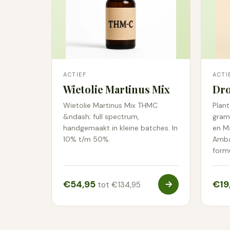
ACTIEF
ACTI
Wietolie Martinus Mix
Dro
Wietolie Martinus Mix THMC
Plan
&ndash; full spectrum,
gram 
handgemaakt in kleine batches. In
en M
10% t/m 50%.
Amba
form
€54,95
€19
tot €134,95