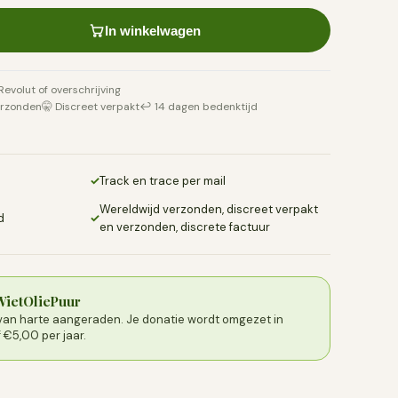
In winkelwagen
 Revolut of overschrijving
erzonden
🤫 Discreet verpakt
↩️ 14 dagen bedenktijd
✓
Track en trace per mail
Wereldwijd verzonden, discreet verpakt
d
✓
en verzonden, discrete factuur
 WietOliePuur
l van harte aangeraden. Je donatie wordt omgezet in
€5,00 per jaar.