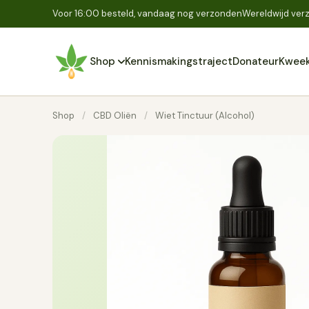
Voor 16:00 besteld, vandaag nog verzonden
Wereldwijd verz
Shop
Kennismakingstraject
Donateur
Kweek
Shop
/
CBD Oliën
/
Wiet Tinctuur (Alcohol)