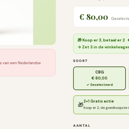
€ 80,00
Geselecte
🎁
Koop er 3, betaal er 2
·
→ Zet 3 in de winkelwage
SOORT
ijs van een Nederlandse
CBG
€ 80,00
✓ Geselecteerd
2+1 Gratis actie
🎁
Koop er 2, de goedkoopste i
AANTAL