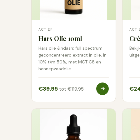
ACTIEF
ACTI
Hars Olie 10ml
Cr
Hars olie &ndash; full spectrum
Bekij
geconcentreerd extract in olie. In
uitge
10% t/m 50%, met MCT C8 en
hennepzaadolie.
€39,95
€24
tot €119,95