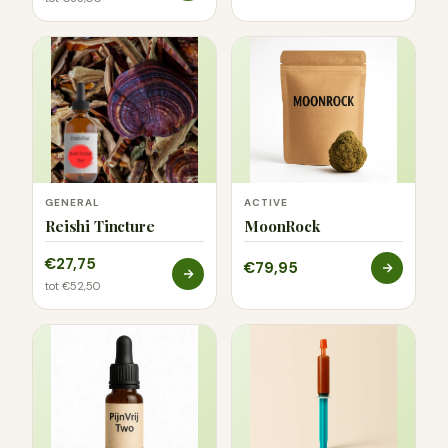
GENERAL
ACTIVE
Reishi Tincture
MoonRock
€27,75
€79,95
tot €52,50