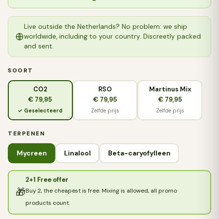
Live outside the Netherlands? No problem: we ship
worldwide, including to your country. Discreetly packed
and sent.
SOORT
CO2
RSO
Martinus Mix
€ 79,95
€ 79,95
€ 79,95
✓ Geselecteerd
Zelfde prijs
Zelfde prijs
TERPENEN
Mycreen
Linalool
Beta-caryofylleen
2+1 Free offer
🎁
Buy 2, the cheapest is free. Mixing is allowed, all promo
products count.