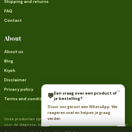
Shipping and returns
FAQ
Contact
About
About us
Blog
Kiyoh
Disclaimer
Privacy policy
×
Een vraag over een product of
💬
je bestelling?
Terms and conditions
Stuur ons gerust een WhatsApp. We
reageren snel en helpen je graag
verder.
Onze producten zijn geen geneesmiddelen en zijn niet bedoeld
voor de diagnose, behandeling of preventie van ziekten. Raadpleeg
een arts bij gezondheidsklachten. Uitsluitend bestemd voor
💬 Stuur ons een WhatsApp →