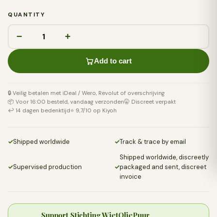
QUANTITY
−
+
Add to cart
🔒 Veilig betalen met iDeal / Wero, Revolut of overschrijving
📦 Voor 16:00 besteld, vandaag verzonden
🤫 Discreet verpakt
↩️ 14 dagen bedenktijd
⭐ 9,7/10 op Kiyoh
✓
Shipped worldwide
✓
Track & trace by email
Shipped worldwide, discreetly
✓
Supervised production
✓
packaged and sent, discreet
invoice
Support Stichting WietOliePuur