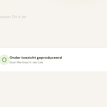
ssen. Dit is de
n keer te
Onder toezicht geproduceerd
Door Martinus H. van Lies
ddel en natuurlijke
onnen wordt,
: gomsnoep wordt
t pectine gewerkt
serveermiddelen in.
ur, geeft een iets