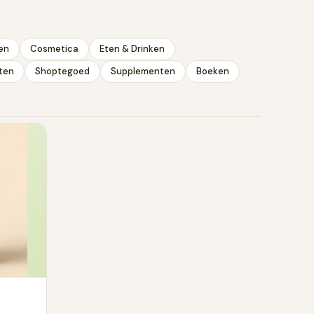
t. Dat verklaart
en
Cosmetica
Eten & Drinken
ten
Shoptegoed
Supplementen
Boeken
 zit in het extract
gt af van de
rmule het gaat,
openen goed.
e snoepjes
us leg de
. De koelkast is
 Houd de