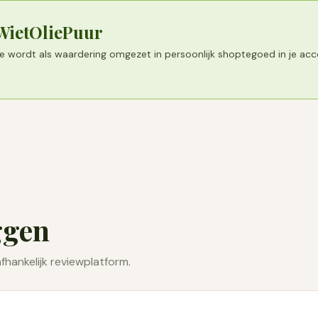
 WietOliePuur
tie wordt als waardering omgezet in persoonlijk shoptegoed in je ac
ggen
fhankelijk reviewplatform.