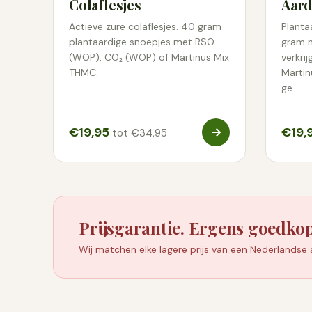
Colaflesjes
Aard
Van elke partij la
Actieve zure colaflesjes. 40 gram
Planta
stoffenprofiel en 
plantaardige snoepjes met RSO
gram m
(WOP), CO₂ (WOP) of Martinus Mix
verkri
partijnummer staa
THMC.
Martin
dat bij jouw verpa
ge…
€19,95
€19,
tot €34,95
Prijsgarantie. Ergens goedko
Wij matchen elke lagere prijs van een Nederlandse