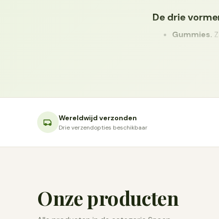
De drie vorme
Gummies.
Z
mildste smaa
Dropstaaf.
E
gebruiken, wa
Zure colafle
Wereldwijd verzonden
Waar ze van g
Drie verzendopties beschikbaar
De basis is suiker 
aroma's voor de sm
meestal uit appel 
vaker met gelatine
Onze producten
wordt, is het snoe
Pectine gedraagt z