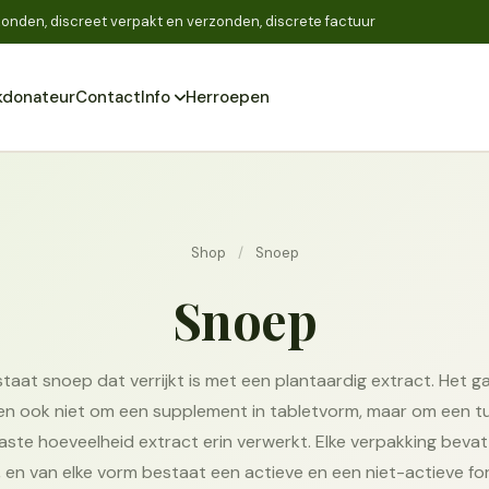
onden, discreet verpakt en verzonden, discrete factuur
donateur
Contact
Info
Herroepen
Zoeken
Shop
/
Snoep
Snoep
staat snoep dat verrijkt is met een plantaardig extract. Het g
n ook niet om een supplement in tabletvorm, maar om een t
ste hoeveelheid extract erin verwerkt. Elke verpakking bevat 
en van elke vorm bestaat een actieve en een niet-actieve fo