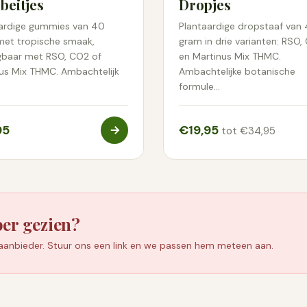
beitjes
Dropjes
ten we een laboratoriumanalyse maken, met het partijnummer,
ardige gummies van 40
Plantaardige dropstaaf van
de controles op zware metalen, bestrijdingsmiddelen en microb
et tropische smaak,
gram in drie varianten: RSO,
jgbaar met RSO, CO2 of
en Martinus Mix THMC.
t op de verpakking. Geef dat nummer aan ons door, dan stur
us Mix THMC. Ambachtelijk
Ambachtelijke botanische
kking hoort.
formule…
95
€19,95
tot €34,95
per gezien?
 aanbieder. Stuur ons een link en we passen hem meteen aan.