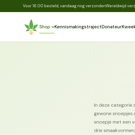
Voor 16:00 besteld, vandaag nog verzonden
Wereldwijd verz
Shop
Kennismakingstraject
Donateur
Kweek
In deze categorie 
gewone snoepjes e
snoepje met een va
drie smaakvormen, 