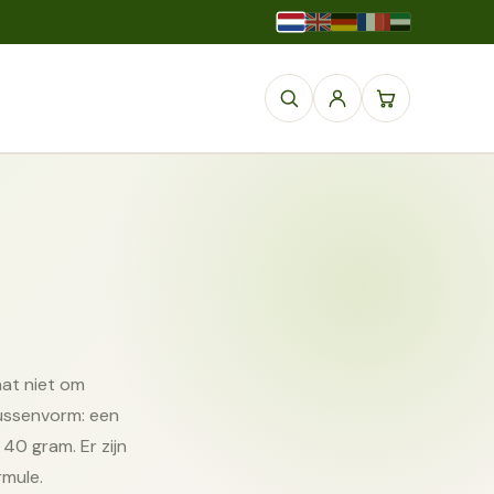
aat niet om
ussenvorm: een
40 gram. Er zijn
rmule.