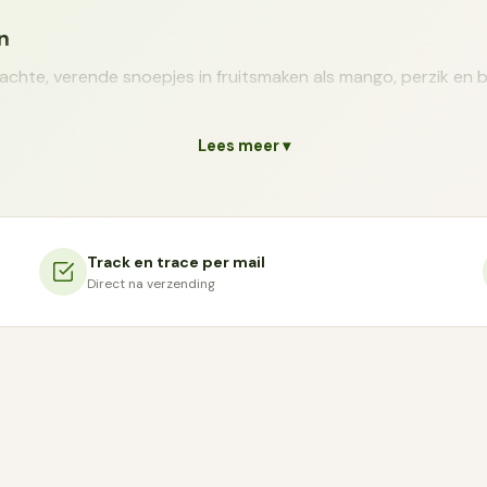
n
achte, verende snoepjes in fruitsmaken als mango, perzik en be
kvorm van de drie.
en staaf zoute drop van 40 gram. Je hoeft de staaf niet in ee
Lees meer ▾
nt je kunt er stukjes van afbreken.
sjes.
De klassieke colavorm met een zure buitenlaag.
Track en trace per mail
emaakt zijn
Direct na verzending
of een natuurlijke zoetstof, aangevuld met pectine als geleermi
aak. Pectine is een plantaardig bindmiddel dat uit fruit gew
of uit de schil van citrusvruchten. Dat is een bewuste keuze
 gemaakt, en gelatine is een dierlijk product. Doordat hier me
p plantaardig. Er zitten geen kunstmatige kleurstoffen of con
ich anders dan gelatine. Het geleert bij een hogere temperatu