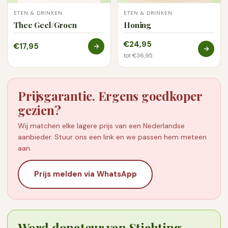
De netto-inhoud in gram of milliliter.
ETEN & DRINKEN
ETEN & DRINKEN
De houdbaarheidsdatum en het bewaaradvies, met
Thee Geel/Groen
Honing
na openen vaak een afwijkende termijn.
€24,95
€17,95
Van elke partij laten we een laboratoriumanalyse maken.
tot €36,95
Op de verpakking staat een partijnummer. Geef dat
nummer aan ons door, dan sturen we het bijbehorende
Prijsgarantie. Ergens goedkoper
rapport toe.
gezien?
Wij matchen elke lagere prijs van een Nederlandse
aanbieder. Stuur ons een link en we passen hem meteen
aan.
Prijs melden via WhatsApp
Word donateur van Stichting