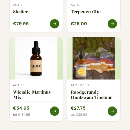
ACTIEF
ACTIEF
Shatter
Terpenen Olie
€79,95
€25,00
ACTIEF
ALGEMEEN
Wietolie Martinus
Roodgerande
Mix
Houtzwam Tinctuur
€54,95
€27,75
tot €134,95
tot €39,95