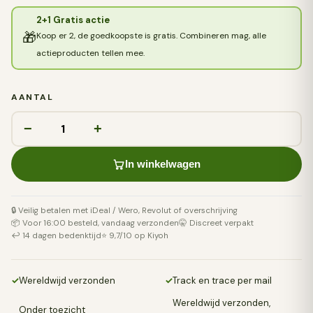
2+1 Gratis actie
🎁
Koop er 2, de goedkoopste is gratis. Combineren mag, alle
actieproducten tellen mee.
AANTAL
−
+
In winkelwagen
🔒 Veilig betalen met iDeal / Wero, Revolut of overschrijving
📦 Voor 16:00 besteld, vandaag verzonden
🤫 Discreet verpakt
↩️ 14 dagen bedenktijd
⭐ 9,7/10 op Kiyoh
✓
Wereldwijd verzonden
✓
Track en trace per mail
Wereldwijd verzonden,
Onder toezicht