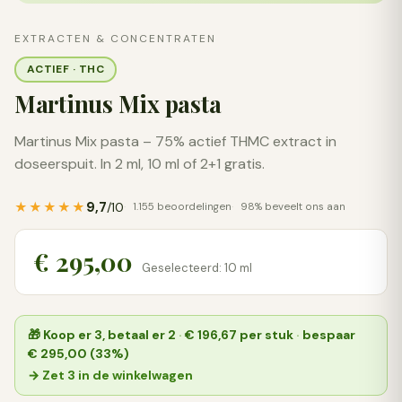
EXTRACTEN & CONCENTRATEN
ACTIEF · THC
Martinus Mix pasta
Martinus Mix pasta – 75% actief THMC extract in
doseerspuit. In 2 ml, 10 ml of 2+1 gratis.
9,7
★★★★★
/10
1.155 beoordelingen
98% beveelt ons aan
€ 295,00
Geselecteerd: 10 ml
🎁
Koop er 3, betaal er 2
·
€ 196,67
per stuk
·
bespaar
€ 295,00 (33%)
→ Zet 3 in de winkelwagen