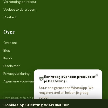
Verzending en retour
Veelgestelde vragen
Contact
Over
Over ons
Blog
Kiyoh
Disclaimer
Privacyverklaring
×
Een vraag over een product of
💬
je bestelling?
Algemene voorwaarden
Stuur ons gerust een WhatsApp. We
reageren snel en helpen je graag
verder.
Onze producten zijn geen geneesmiddelen en zijn niet bedoeld voor de
diagnose, behandeling of preventie van ziekten. Raadpleeg een arts bij
Cookies op Stichting WietOliePuur
gezondheidsklachten. Uitsluitend bestemd voor personen van 18 jaar en
💬 Stuur ons een WhatsApp →