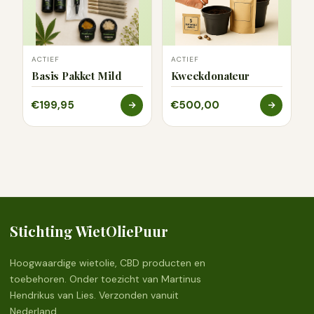
ACTIEF
ACTIEF
Basis Pakket Mild
Kweekdonateur
€199,95
€500,00
Stichting WietOliePuur
Hoogwaardige wietolie, CBD producten en
toebehoren. Onder toezicht van Martinus
Hendrikus van Lies. Verzonden vanuit
Nederland.