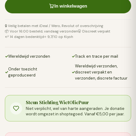
In winkelwagen
🔒 Veilig betalen met iDeal / Wero, Revolut of overschrijving
📦 Voor 16:00 besteld, vandaag verzonden
🤫 Discreet verpakt
↩️ 14 dagen bedenktijd
⭐ 9,7/10 op Kiyoh
✓
Wereldwijd verzonden
✓
Track en trace per mail
Wereldwijd verzonden,
Onder toezicht
✓
✓
discreet verpakt en
geproduceerd
verzonden, discrete factuur
Steun Stichting WietOliePuur
Niet verplicht, wel van harte aangeraden. Je donatie
wordt omgezet in shoptegoed. Vanaf €5,00 per jaar.