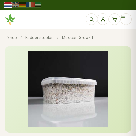
Shop
/
Paddenstoelen
/
Mexican Growkit