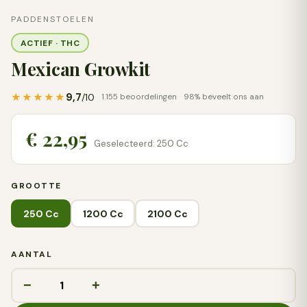
PADDENSTOELEN
ACTIEF · THC
Mexican Growkit
9,7
★★★★★
/10
1.155 beoordelingen
98% beveelt ons aan
€ 22,95
Geselecteerd: 250 Cc
GROOTTE
250 Cc
1200 Cc
2100 Cc
AANTAL
−
+